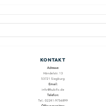
Traditioneller Aşure-Tag
Im G
Kontakt
Adresse:
Händelstr. 13
53721 Siegburg
Email:
info@kubifo.de
Telefon:
Tel.: 02241-9756899
Öffnungszeiten: