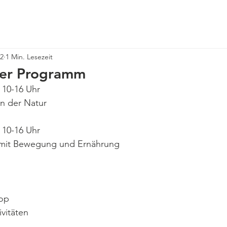
Über uns
Neuigkeiten
Angebote
Veranstaltungen
22
1 Min. Lesezeit
er Programm
 10-16 Uhr
n der Natur
 10-16 Uhr
mit Bewegung und Ernährung
op
ivitäten