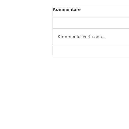
Kommentare
Kommentar verfassen...
Fit in Deutsch
Deutschförderung mit Spaß
und Spiel