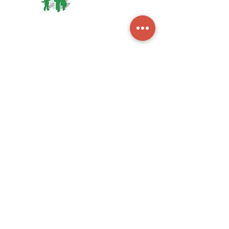
Kontakt
Adresse:
Händelstr. 13
53721 Siegburg
Email:
info@kubifo.de
Telefon:
Tel.:
02241-9756899
Öffnungszeiten:
Montag - Donnerstag: 8:00-16:00